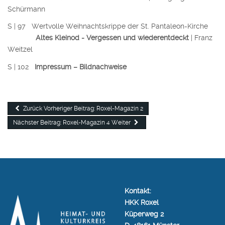
Schürmann
S | 97 Wertvolle Weihnachtskrippe der St. Pantaleon-Kirche
Altes Kleinod - Vergessen und wiederentdeckt
| Franz
Weitzel
S | 102
Impressum – Bildnachweise
Zurück
Vorheriger Beitrag: Roxel-Magazin 2
Nächster Beitrag: Roxel-Magazin 4
Weiter
Kontakt:
HKK Roxel
Küperweg 2