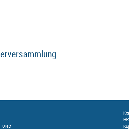
ederversammlung
Kon
HK
Kü