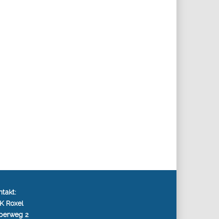
takt:
K Roxel
perweg 2