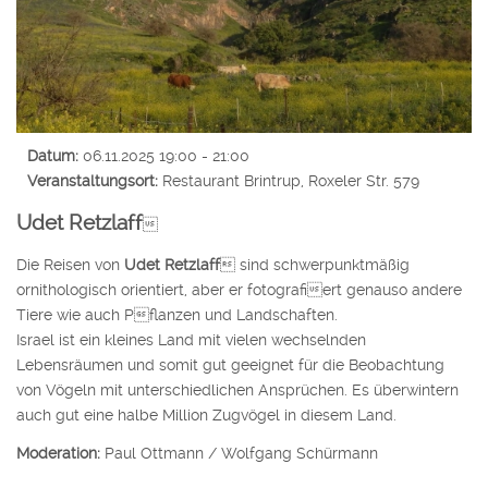
Datum:
06.11.2025
19:00
-
21:00
Veranstaltungsort:
Restaurant Brintrup, Roxeler Str. 579
Udet Retzlaff

Die Reisen von
Udet Retzlaff
 sind schwerpunktmäßig
ornithologisch orientiert, aber er fotografiert genauso andere
Tiere wie auch Pflanzen und Landschaften.
Israel ist ein kleines Land mit vielen wechselnden
Lebensräumen und somit gut geeignet für die Beobachtung
von Vögeln mit unterschiedlichen Ansprüchen. Es überwintern
auch gut eine halbe Million Zugvögel in diesem Land.
Moderation:
Paul Ottmann / Wolfgang Schürmann